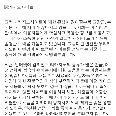
그러나 카지노사이트에 대한 관심이 많아질수록 그만큼, 부
작용과 피해 사례가 많아지고 있습니다. 저희는 이러한 혼
란 속에서 이용자들에게 확실하고 유용한 정보를 제공하고,
더 나아가 소중한 안전 자산의 길잡이가 되어 드리기 위해
엄청난 노력을 기울이고 있습니다. 그렇다면 안전한 우리카
지노란 어떤것이며, 보증된 사이트를 선별하는 기준과 그
종류에 대해 완벽하게 설명해드립니다.
최근, 인터넷에 알려진 우리카지노의 종류가 많은 만큼, 어
떤 업체에 접속해야 하는지에 대한 고충을 하는 이용자분들
이 많습니다. 특히, 처음으로 사용하는 사용자들은 카지노
게임에 대한 전문적인 지식이 부족하기 때문에 어떤 가이드
로 사용해야 할지 모호한 경우가 많습니다. 무턱대고 확인
되지되지 않은 사이트를 이용하다 보면, 회원들의 소중한
자산을 지키지 못하는 피해 사례가 생기기도 합니다. 이런
위험한 요소들을 미리미리 방지하기 위해 저희는 많은 경험
과 노하우, 안전한 검증 과정을 통하여 사용자가 걱정없이
이용할 수 있는 온라인 바카라를 추천해 드리고자 합니다.