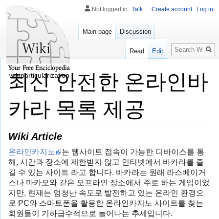
Not logged in
Talk
Create account
Log in
Main page
Discussion
Search
Read
Edit
최신 안전한 온라인바
wikiparticularization
카라 목록 제공
Wiki Article
온라인카지노
는 웹사이트 접속이 가능한 디바이스를 통
해, 시간과 장소에 제한받지 않고 인터넷에서 바카라를 즐
길 수 있는 사이트 라고 합니다. 바카라는 원래 라스베이거
스나 마카오와 같은 오프라인 장소에서 주로 하는 게임이었
지만, 현재는 엄청난 속도로 발전하고 있는 온라인 환경으
로 PC와 스마트폰을 활용한 온라인카지노 사이트를 찾는
회원들이 기하급수적으로 늘어나는 추세입니다.